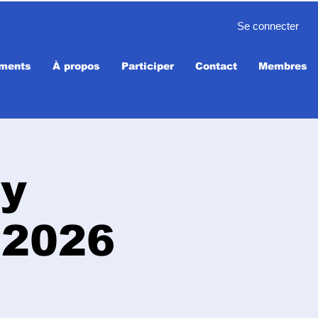
Se connecter
ments
À propos
Participer
Contact
Membres
ny
 2026