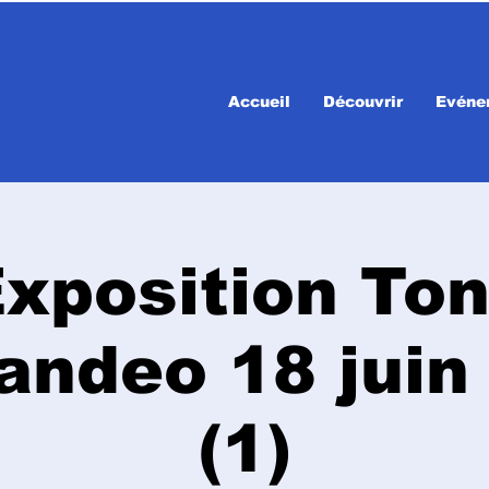
Accueil
Découvrir
Evéne
xposition To
andeo 18 juin
(1)