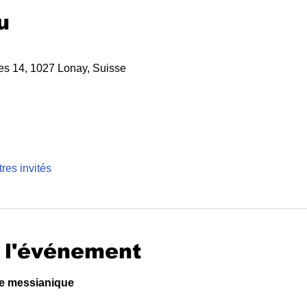
u
es 14, 1027 Lonay, Suisse
tres invités
 l'événement
le messianique