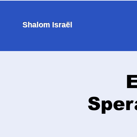
Shalom Israël
E
Sper