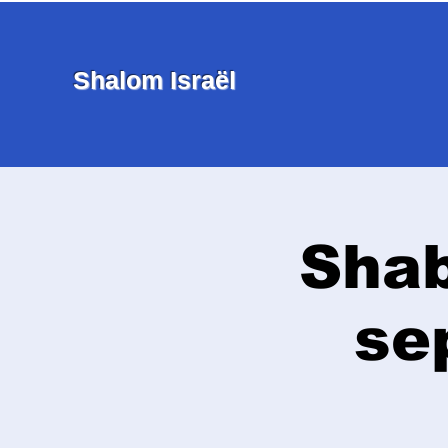
Shalom Israël
Shab
se