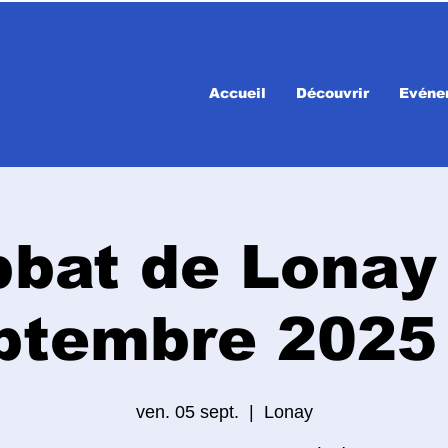
Accueil
Découvrir
Evéne
bat de Lonay
ptembre 2025 
ven. 05 sept.
  |  
Lonay