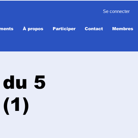
Se connecter
ments
À propos
Participer
Contact
Membres
 du 5
(1)