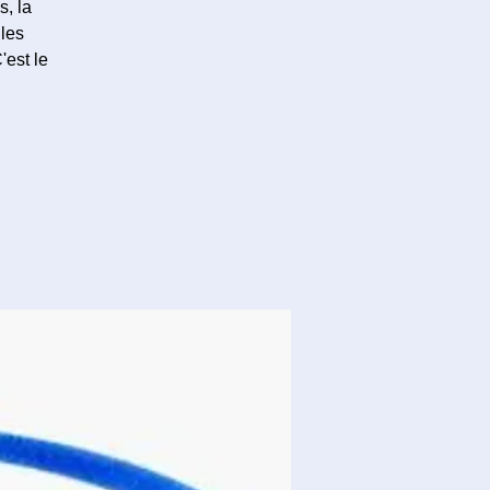
s, la
 les
'est le