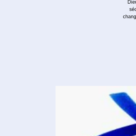
Dieu
séc
change