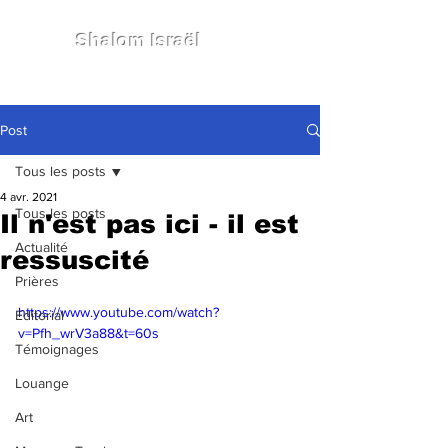
Shalom Israël
Post
Tous les posts
4 avr. 2021
Tous les posts
Il n'est pas ici - il est
Actualité
ressuscité
Prières
https://www.youtube.com/watch?
Editorial
v=Pfh_wrV3a88&t=60s
Témoignages
Louange
Art