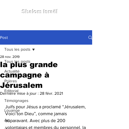
Shalom Israël
Post
Tous les posts
28 nov. 2019
Tous les posts
la plus grande
Actualité
campagne à
Prières
Jérusalem
Editorial
Dernière mise à jour :
28 févr. 2021
Témoignages
Juifs pour Jésus a proclamé “Jérusalem, 
Louange
Voici ton Dieu”, comme jamais 
Art
auparavant. Avec plus de 200 
volontaires et membres du personnel, la 