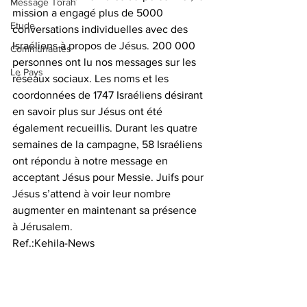
Message Torah
mission a engagé plus de 5000 
Etude
conversations individuelles avec des 
Israéliens à propos de Jésus. 200 000 
Communautés
personnes ont lu nos messages sur les 
Le Pays
réseaux sociaux. Les noms et les 
coordonnées de 1747 Israéliens désirant 
en savoir plus sur Jésus ont été 
également recueillis. Durant les quatre 
semaines de la campagne, 58 Israéliens 
ont répondu à notre message en 
acceptant Jésus pour Messie. Juifs pour 
Jésus s’attend à voir leur nombre 
augmenter en maintenant sa présence 
à Jérusalem.
Ref.:Kehila-News