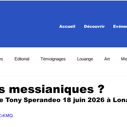
Accueil
Découvrir
Evéne
es
Editorial
Témoignages
Louange
Art
Me
fs messianiques ?
e Tony Sperandeo 18 juin 2026 à Lon
3CrKMQ