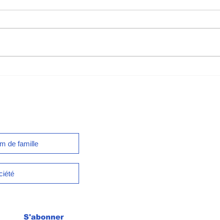
Rêver de Jésus
POU
SIO
etter
S'abonner