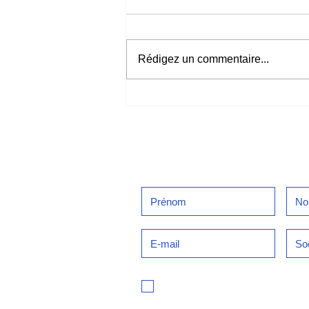
Rédigez un commentaire...
Shabbat - la fête
abandonnée
Inscrivez-vous à notre newsl
Je m'inscris à la newsletter