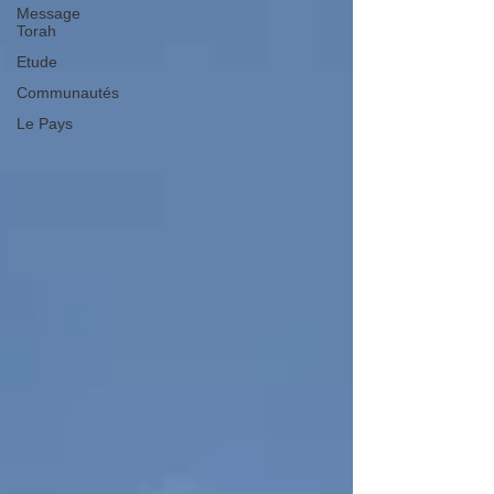
Message
Torah
Etude
Communautés
Le Pays