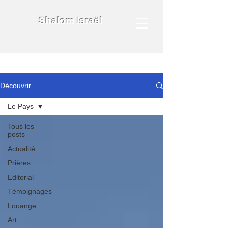
Shalom Israël
Découvrir
Le Pays
Tous les
posts
Actualité
Prières
Editorial
Témoignages
Louange
Art