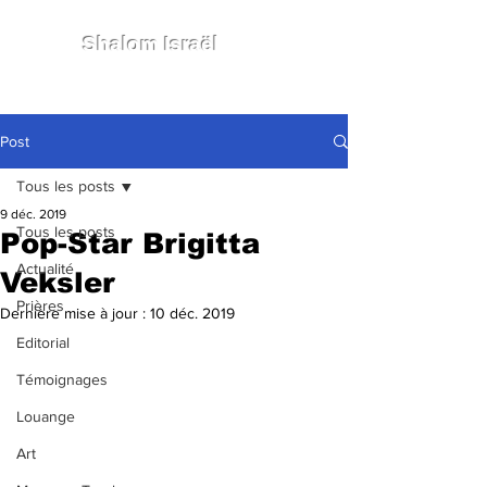
Shalom Israël
Post
Tous les posts
9 déc. 2019
Tous les posts
Pop-Star Brigitta
Actualité
Veksler
Prières
Dernière mise à jour :
10 déc. 2019
Editorial
Témoignages
Louange
Art