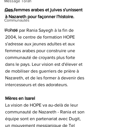
Message Torah
Des femmes arabes et juives s'unissent 
Etude
à Nazareth pour façonner l'histoire. 
Communautés
Le Pays
Fondé par Rania Sayegh à la fin de 
2004, le centre de formation HOPE 
s'adresse aux jeunes adultes et aux 
femmes arabes pour construire une 
communauté de croyants plus forte 
dans le pays. Leur vision est d'élever et 
de mobiliser des guerriers de prière à 
Nazareth, et de les former à devenir des 
intercesseurs et des adorateurs.
Mères en Isarel
La vision de HOPE va au-delà de leur 
communauté de Nazareth - Rania et son 
équipe sont en partenariat avec Dugit, 
un mouvement messianique de Tel 