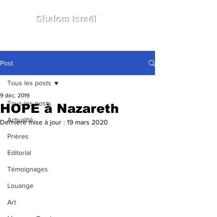
Shalom Israël
Post
Tous les posts
9 déc. 2019
Tous les posts
HOPE à Nazareth
Actualité
Dernière mise à jour :
19 mars 2020
Prières
Editorial
Témoignages
Louange
Art